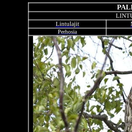
PAL
LINT
Lintulajit
Perhosia